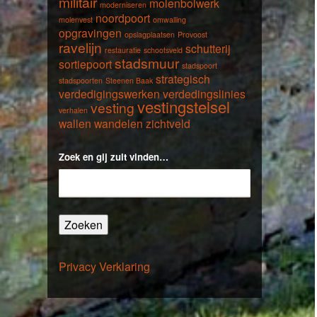
militair
molenbolwerk
moderniseren
noordpoort
molenvest
omwalling
opgravingen
opslagplaatsen
Provoost
ravelijn
schutterij
restauratie
schootsveld
stadsmuur
sortiepoort
stadspoort
strategisch
stadspoorten
Steenen Baak
verdedigingswerken
verdedingslinies
vestingstelsel
vesting
verhalen
wallen
wandelen
zichtveld
Zoek en gij zult vinden…
Zoeken
naar:
Privacy Verklaring