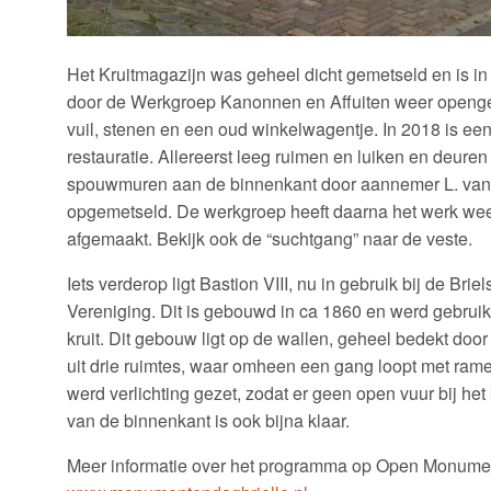
Het Kruitmagazijn was geheel dicht gemetseld en is in 
door de Werkgroep Kanonnen en Affuiten weer openge
vuil, stenen en een oud winkelwagentje. In 2018 is e
restauratie. Allereerst leeg ruimen en luiken en deuren
spouwmuren aan de binnenkant door aannemer L. van D
opgemetseld. De werkgroep heeft daarna het werk wee
afgemaakt. Bekijk ook de “suchtgang” naar de veste.
Iets verderop ligt Bastion VIII, nu in gebruik bij de Brie
Vereniging. Dit is gebouwd in ca 1860 en werd gebrui
kruit. Dit gebouw ligt op de wallen, geheel bedekt doo
uit drie ruimtes, waar omheen een gang loopt met rame
werd verlichting gezet, zodat er geen open vuur bij het
van de binnenkant is ook bijna klaar.
Meer informatie over het programma op Open Monumen