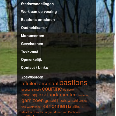
Stadswandelingen
Werk aan de vesting
Bastions ontsloten
Oudheidkamer
Monumenten
Gevelstenen
Toekomst
Opmerkelijk
Contact / Links
Zoekwoorden
bastions
affuiten
arsenaal
courtine
boogconstructie
de doelen
fundamenten
enveloppe
fort
fundering
garnizoen
gracht
hoofdwacht
Johan
kanonnen
kruithuis
van Westenhout
Maarten Cornelis Paeyse
Menno van Coehoorn