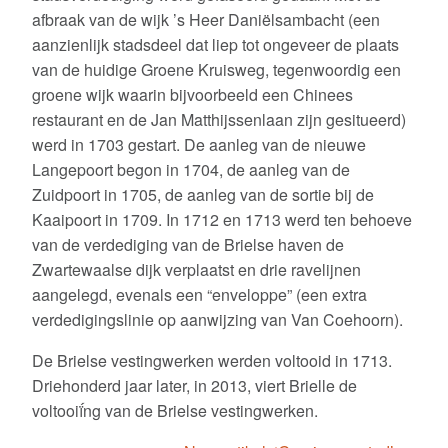
Educatief aanbod voor basisscholen
afbraak van de wijk ’s Heer Daniëlsambacht (een
aanzienlijk stadsdeel dat liep tot ongeveer de plaats
Ingezonden vestingfoto’s
van de huidige Groene Kruisweg, tegenwoordig een
groene wijk waarin bijvoorbeeld een Chinees
Over deze website
restaurant en de Jan Matthijssenlaan zijn gesitueerd)
Zoekwoorden
werd in 1703 gestart. De aanleg van de nieuwe
bastions
courtine
affuiten
arsenaal
Langepoort begon in 1704, de aanleg van de
boogconstructie
fundamenten
garnizoen
enveloppe
de doelen
fort
fundering
Zuidpoort in 1705, de aanleg van de sortie bij de
kanonnen
gracht
hoofdwacht
kruithuis
Johan van Westenhout
Kaaipoort in 1709. In 1712 en 1713 werd ten behoeve
militair
Maarten Cornelis Paeyse
Menno van Coehoorn
moderniseren
van de verdediging van de Brielse haven de
molenbolwerk
noordpoort
opgravingen
molenvest
omwalling
Zwartewaalse dijk verplaatst en drie ravelijnen
ravelijn
schutterij
opslagplaatsen
Provoost
restauratie
schootsveld
stadsmuur
aangelegd, evenals een “enveloppe” (een extra
sortiepoort
stadspoort
stadspoorten
Steenen Baak
strategisch
verdedigingswerken
verdedingslinies
verdedigingslinie op aanwijzing van Van Coehoorn).
verhalen
vestingstelsel
vesting
wallen
wandelen
zichtveld
De Brielse vestingwerken werden voltooid in 1713.
Driehonderd jaar later, in 2013, viert Brielle de
Zoek en gij zult vinden…
Zoeken
voltooiḯng van de Brielse vestingwerken.
naar: