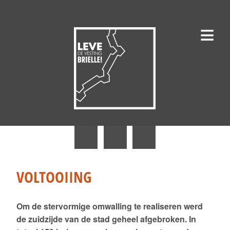
≡
Nieuws
Erfgoedgilde Den Briel
VOLTOOIING
Historische Vereniging De Brielse Maasmond
Om de stervormige omwalling te realiseren werd
1 April Vereniging
de zuidzijde van de stad geheel afgebroken. In