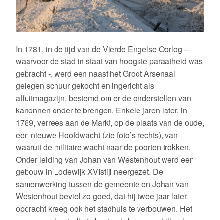
Bastions ontsloten
Projectplan
In 1781, in de tijd van de Vierde Engelse Oorlog –
Oudheidkamer
waarvoor de stad in staat van hoogste paraatheid was
Monumenten
gebracht -, werd een naast het Groot Arsenaal
gelegen schuur gekocht en ingericht als
Overzichtskaart van Brielse monumenten
affuitmagazijn, bestemd om er de onderstellen van
kanonnen onder te brengen. Enkele jaren later, in
Gevelstenen
1789, verrees aan de Markt, op de plaats van de oude,
een nieuwe Hoofdwacht (zie foto’s rechts), van
Werkgroep
waaruit de militaire wacht naar de poorten trokken.
Overzichtskaart van Brielse gevelstenen
Onder leiding van Johan van Westenhout werd een
gebouw in Lodewijk XVIstijl neergezet. De
Overzichtskaart van Brielse tekststenen
samenwerking tussen de gemeente en Johan van
Westenhout beviel zo goed, dat hij twee jaar later
Restauratiefonds
opdracht kreeg ook het stadhuis te verbouwen. Het