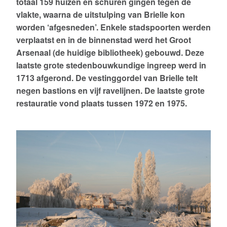
totaal 159 huizen en schuren gingen tegen de
Werkgroep ‘Kanonnen en Affuiten’
vlakte, waarna de uitstulping van Brielle kon
worden ‘afgesneden’. Enkele stadspoorten werden
Werkgroep “Gevelstenen”
verplaatst en in de binnenstad werd het Groot
Stadsgidsen, ware ambassadeurs
Arsenaal (de huidige bibliotheek) gebouwd. Deze
laatste grote stedenbouwkundige ingreep werd in
Projectgroep “Bastions Ontsloten”
1713 afgerond. De vestinggordel van Brielle telt
negen bastions en vijf ravelijnen. De laatste grote
Briels Klokkenluiders Gilde
restauratie vond plaats tussen 1972 en 1975.
De vrienden van de Sint-Catharijnekerk
De Brielse Vesting
Vesting in Beeld
Stadswandelingen
Werk aan de vesting