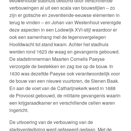
eeuwenoude stadhuis bestond door verschillende
Contact
verbouwingen al uit een scala van bouwstijlen – zo
zijn er gotische en zeventiende-eeuwse elementen in
Toekomst
terug te vinden – en Johan van Westenhout verenigde
Opmerkelijk
deze aspecten in een Lodewijk XVI-stijl waardoor er
ook een samenhang met de tegenovergelegen
Contact / Links
Hoofdwacht tot stand kwam. Achter het stadhuis
werden rond 1623 de waag en gevangenis gebouwd.
Terugblik viering 300 jaar vestingwerken
De stadstimmerman Maarten Cornelis Paeyse
verzorgde de bestekken en zag toe op de bouw. In
Bevrijdingsconcert 5 Mei 2013
1630 was dezelfde Paeyse ook verantwoordelijk voor
Vestingweekend II: Van Twee Walletjes Eten
de bouw van een nieuwe vuurtoren, de Stenen Baak.
En aan de voet van de Catharijnekerk werd in 1688
Vestingweekend III: Waltaal
de Provoost gebouwd, de militaire gevangenis waarin
een krijgsraadkamer en verschillende cellen waren
Vestingweekend IV: Toondertijd
ingericht.
1 Decemberviering; “Het Geheim van de Oranjevlag”
De uitvoering van de verbouwing van de
stadsverdediging werd gefaseerd gedaan. Met de