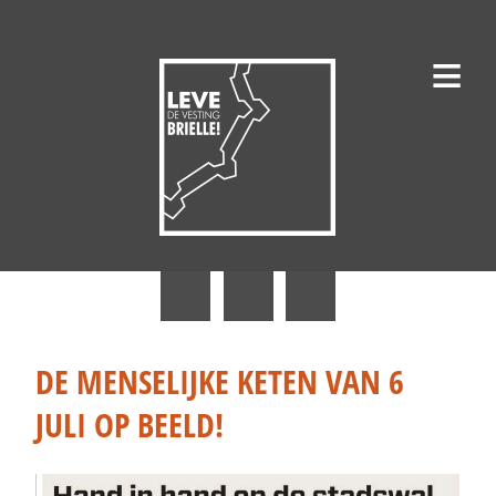
≡
Nieuws
Erfgoedgilde Den Briel
DE MENSELIJKE KETEN VAN 6
Historische Vereniging De Brielse Maasmond
JULI OP BEELD!
1 April Vereniging