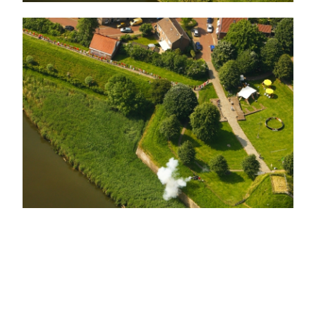
Contact
Toekomst
Opmerkelijk
Contact / Links
Terugblik viering 300 jaar vestingwerken
Bevrijdingsconcert 5 Mei 2013
Vestingweekend II: Van Twee Walletjes Eten
Vestingweekend III: Waltaal
Vestingweekend IV: Toondertijd
1 Decemberviering; “Het Geheim van de Oranjevlag”