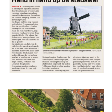
Werkgroep ‘Kanonnen en Affuiten’
Werkgroep “Gevelstenen”
Stadsgidsen, ware ambassadeurs
Projectgroep “Bastions Ontsloten”
Briels Klokkenluiders Gilde
De vrienden van de Sint-Catharijnekerk
De Brielse Vesting
Vesting in Beeld
Stadswandelingen
Werk aan de vesting