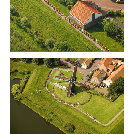
Bastions ontsloten
Projectplan
Oudheidkamer
Monumenten
Overzichtskaart van Brielse monumenten
Gevelstenen
Werkgroep
Overzichtskaart van Brielse gevelstenen
Overzichtskaart van Brielse tekststenen
Restauratiefonds