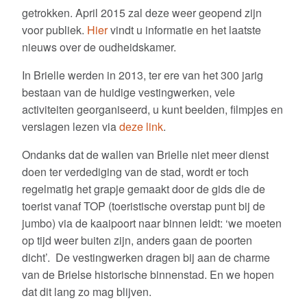
Educatief aanbod voor basisscholen
getrokken. April 2015 zal deze weer geopend zijn
voor publiek.
Hier
vindt u informatie en het laatste
Ingezonden vestingfoto’s
nieuws over de oudheidskamer.
Over deze website
In Brielle werden in 2013, ter ere van het 300 jarig
bestaan van de huidige vestingwerken, vele
Zoekwoorden
bastions
courtine
activiteiten georganiseerd, u kunt beelden, filmpjes en
affuiten
arsenaal
boogconstructie
fundamenten
garnizoen
verslagen lezen via
deze link
.
enveloppe
de doelen
fort
fundering
kanonnen
gracht
hoofdwacht
kruithuis
Johan van Westenhout
Ondanks dat de wallen van Brielle niet meer dienst
militair
Maarten Cornelis Paeyse
Menno van Coehoorn
moderniseren
doen ter verdediging van de stad, wordt er toch
molenbolwerk
noordpoort
opgravingen
molenvest
omwalling
ravelijn
regelmatig het grapje gemaakt door de gids die de
schutterij
opslagplaatsen
Provoost
restauratie
schootsveld
stadsmuur
sortiepoort
toerist vanaf TOP (toeristische overstap punt bij de
stadspoort
stadspoorten
Steenen Baak
strategisch
verdedigingswerken
verdedingslinies
verhalen
jumbo) via de kaaipoort naar binnen leidt: ‘we moeten
vestingstelsel
vesting
wallen
wandelen
zichtveld
op tijd weer buiten zijn, anders gaan de poorten
dicht’. De vestingwerken dragen bij aan de charme
Zoek en gij zult vinden…
van de Brielse historische binnenstad. En we hopen
Zoeken
naar:
dat dit lang zo mag blijven.