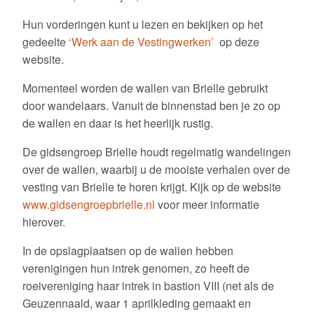
Bastions ontsloten
Hun vorderingen kunt u lezen en bekijken op het
Projectplan
gedeelte
‘Werk aan de Vestingwerken’
op deze
website.
Oudheidkamer
Momenteel worden de wallen van Brielle gebruikt
Monumenten
door wandelaars. Vanuit de binnenstad ben je zo op
de wallen en daar is het heerlijk rustig.
Overzichtskaart van Brielse monumenten
De gidsengroep Brielle houdt regelmatig wandelingen
Gevelstenen
over de wallen, waarbij u de mooiste verhalen over de
vesting van Brielle te horen krijgt. Kijk op de website
Werkgroep
www.gidsengroepbrielle.nl
voor meer informatie
hierover.
Overzichtskaart van Brielse gevelstenen
In de opslagplaatsen op de wallen hebben
Overzichtskaart van Brielse tekststenen
verenigingen hun intrek genomen, zo heeft de
roeivereniging haar intrek in bastion VIII (net als de
Restauratiefonds
Geuzennaald, waar 1 aprilkleding gemaakt en