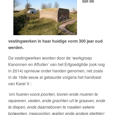
dat de
Werkgroep ‘Kanonnen en Affuiten’
Werkgroep “Gevelstenen”
Stadsgidsen, ware ambassadeurs
Projectgroep “Bastions Ontsloten”
vestingwerken in haar huidige vorm 300 jaar oud
werden.
Briels Klokkenluiders Gilde
De vestingwerken worden door de ‘werkgroep
De vrienden van de Sint-Catharijnekerk
Kanonnen en Affuiten’ van het Erfgoedgilde (ook nog
in 2014) opnieuw onder handen genomen, net zoals
De Brielse Vesting
in de 16de eeuw al gebeurde volgens het handvest
Vesting in Beeld
van Karel V :
‘om hueren voors poorten, tooren ende mueren te
Stadswandelingen
repareren. vesten, ende grachten uit te graaven, ende
Werk aan de vesting
te diepen, ende daarneboven te maaken sekere
bolwerken, mescooijen, wallen ende andere sterkten’.