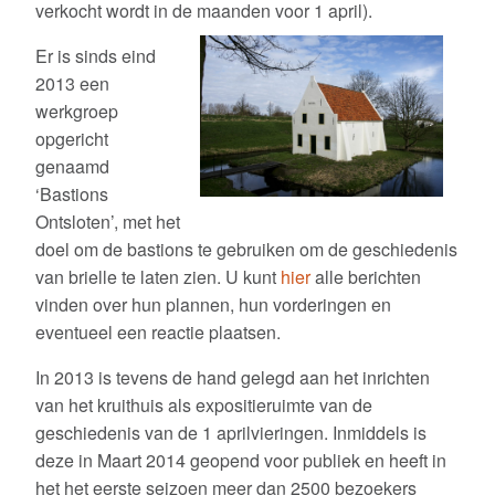
Contact
verkocht wordt in de maanden voor 1 april).
Er is sinds eind
Toekomst
2013 een
Opmerkelijk
werkgroep
opgericht
Contact / Links
genaamd
‘Bastions
Terugblik viering 300 jaar vestingwerken
Ontsloten’, met het
doel om de bastions te gebruiken om de geschiedenis
Bevrijdingsconcert 5 Mei 2013
van brielle te laten zien. U kunt
hier
alle berichten
vinden over hun plannen, hun vorderingen en
Vestingweekend II: Van Twee Walletjes Eten
eventueel een reactie plaatsen.
Vestingweekend III: Waltaal
In 2013 is tevens de hand gelegd aan het inrichten
Vestingweekend IV: Toondertijd
van het kruithuis als expositieruimte van de
geschiedenis van de 1 aprilvieringen. Inmiddels is
1 Decemberviering; “Het Geheim van de Oranjevlag”
deze in Maart 2014 geopend voor publiek en heeft in
het het eerste seizoen meer dan 2500 bezoekers