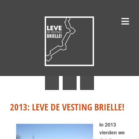
≡
Nieuws
Erfgoedgilde Den Briel
2013: LEVE DE VESTING BRIELLE!
Historische Vereniging De Brielse Maasmond
In 2013
1 April Vereniging
vierden we