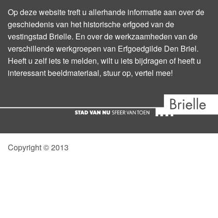
Werkgroep ‘Kanonnen en Affuiten’
Op deze website treft u allerhande informatie aan over de
geschiedenis van het historische erfgoed van de
Werkgroep “Gevelstenen”
vestingstad Brielle. En over de werkzaamheden van de
verschillende werkgroepen van Erfgoedgilde Den Briel.
Stadsgidsen, ware ambassadeurs
Heeft u zelf iets te melden, wilt u iets bijdragen of heeft u
Projectgroep “Bastions Ontsloten”
interessant beeldmateriaal, stuur op, vertel mee!
Briels Klokkenluiders Gilde
De vrienden van de Sint-Catharijnekerk
De Brielse Vesting
Copyright © 2013
Vesting in Beeld
Stadswandelingen
Werk aan de vesting