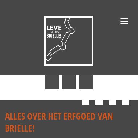
≡
Nieuws
Erfgoedgilde Den Briel
ALLES OVER HET ERFGOED VAN
Historische Vereniging De Brielse Maasmond
BRIELLE!
1 April Vereniging