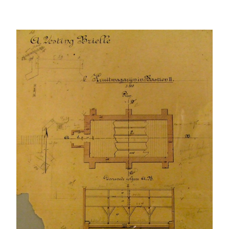
Educatief aanbod voor basisscholen
Ingezonden vestingfoto’s
Over deze website
Zoekwoorden
bastions
courtine
affuiten
arsenaal
boogconstructie
fundamenten
garnizoen
enveloppe
de doelen
fort
fundering
kanonnen
gracht
hoofdwacht
kruithuis
Johan van Westenhout
militair
Maarten Cornelis Paeyse
Menno van Coehoorn
moderniseren
molenbolwerk
noordpoort
opgravingen
molenvest
omwalling
ravelijn
schutterij
opslagplaatsen
Provoost
restauratie
schootsveld
stadsmuur
sortiepoort
stadspoort
stadspoorten
Steenen Baak
strategisch
verdedigingswerken
verdedingslinies
verhalen
vestingstelsel
vesting
wallen
wandelen
zichtveld
Zoek en gij zult vinden…
Zoeken
naar: